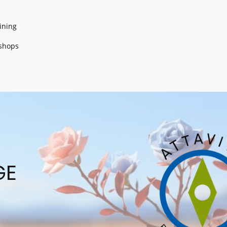
ining
shops
GE